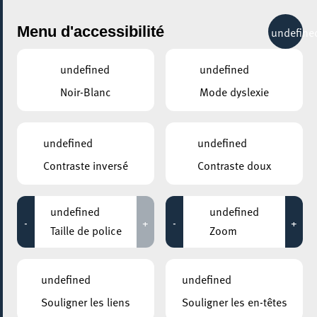
City Life
Menu d'accessibilité
undefine
undefined
undefined
Noir-Blanc
Mode dyslexie
GENRE
ARTS & DESIGN
undefined
undefined
Contraste inversé
Contraste doux
LIEUX
Tous
undefined
undefined
-
+
-
+
Taille de police
Zoom
30 novembre 2020
undefined
undefined
ESCH2022 / TERRITOIRE LUXEMBOURG
Souligner les liens
Souligner les en-têtes
FENÊTRE OUVERTE