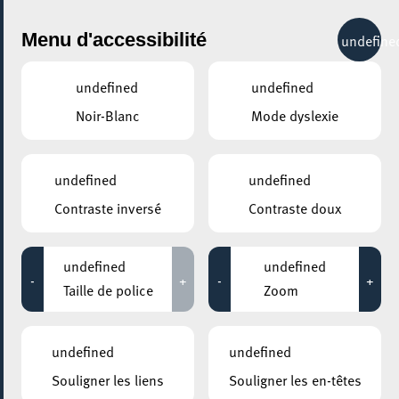
City Life
Menu d'accessibilité
undefine
undefined
undefined
Noir-Blanc
Mode dyslexie
GENRE
THÉÂTRE
undefined
undefined
Contraste inversé
Contraste doux
LIEUX
Tous
undefined
undefined
-
+
-
+
Taille de police
Zoom
11 septembre 2021
undefined
undefined
CENTRE D’ACCUEIL ELLERGRONN
Souligner les liens
Souligner les en-têtes
Floralia