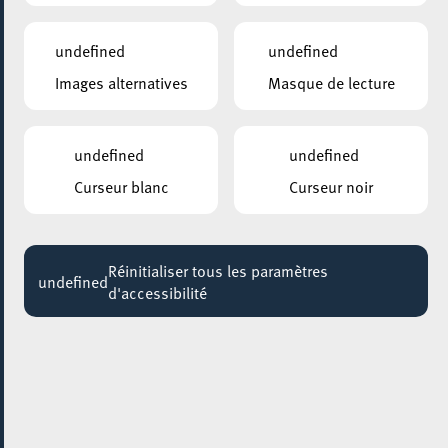
19:15 - 22:15
undefined
undefined
CENTRE NATURE ET FORÊT ELLERGRONN
Images alternatives
Masque de lecture
so dunkle hier
20:00
undefined
undefined
ANNEXE22
Exposition : Sollbruchstelle de Max Mertens
Curseur blanc
Curseur noir
Jusqu'au 05 septembre
HÔTEL DE VILLE D’ESCH-SUR-ALZETTE
Réinitialiser tous les paramètres
MBSR – Conference Mindfulness
undefined
d'accessibilité
Jusqu'au 05 octobre
01 octobre 2021
AALT STADHAUS
De Bësch