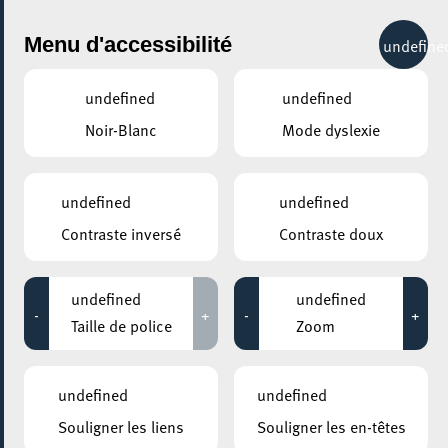
City Life
Menu d'accessibilité
undefine
undefined
undefined
Noir-Blanc
Mode dyslexie
GENRE
EXPOSITION
undefined
undefined
Contraste inversé
Contraste doux
LIEUX
Tous
undefined
undefined
-
+
-
+
Taille de police
Zoom
31 mars 2021
undefined
undefined
SALLE D’EXPOSITION « LA CITÉ DES SCIENCES »
Souligner les liens
Souligner les en-têtes
Exposition "La Cité des Sciences"