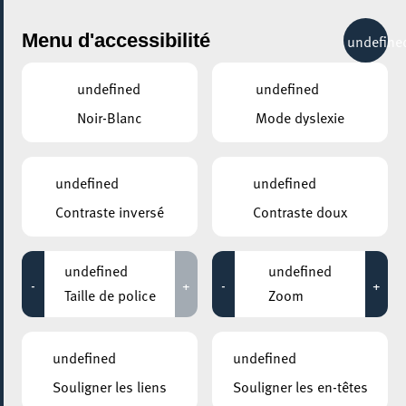
City Life
Menu d'accessibilité
undefine
undefined
undefined
Noir-Blanc
Mode dyslexie
GENRE
THÉATRE & CABARET
undefined
undefined
Contraste inversé
Contraste doux
LIEUX
Tous
undefined
undefined
-
+
-
+
Taille de police
Zoom
26 septembre 2020
undefined
undefined
PLACE BOLTGEN
Souligner les liens
Souligner les en-têtes
Summer an Esch