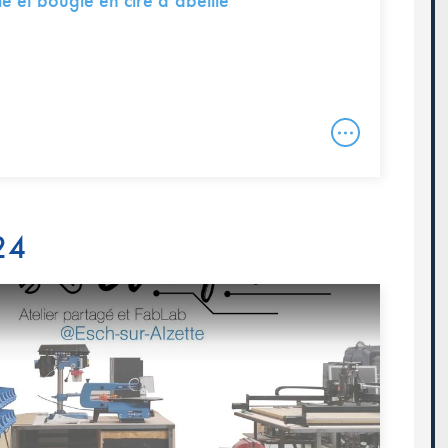
e et bougie en cire d’abeille
24