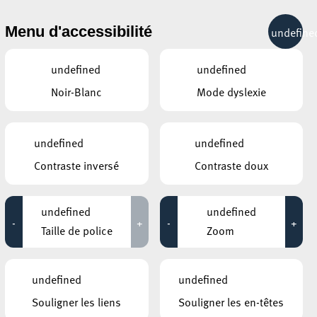
& RÉCRÉATION
MOBILITÉ
TOURIST INFO
Menu d'accessibilité
undefine
21°C
undefined
undefined
Noir-Blanc
Mode dyslexie
ÉVÉNEMENTS CONTINUS
undefined
undefined
28 AOÛT 2020
Contraste inversé
Contraste doux
ANNEXE22
Exposition : Sollbruchstelle de Max
undefined
undefined
Mertens
-
+
-
+
Taille de police
Zoom
Jusqu'au 05 septembre
HÔTEL DE VILLE D’ESCH-SUR-ALZETTE
undefined
undefined
MBSR – Conference Mindfulness
Souligner les liens
Souligner les en-têtes
Jusqu'au 05 octobre