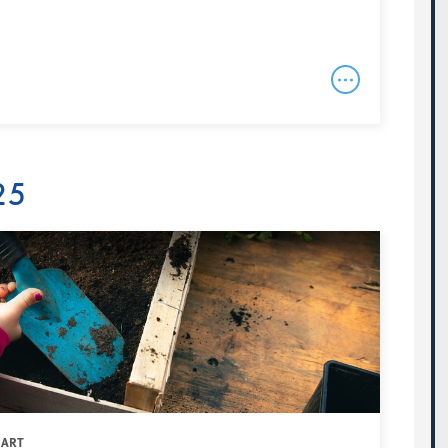
25
UART