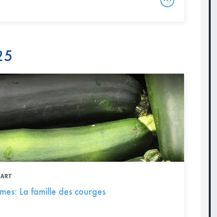
25
UART
mes: La famille des courges