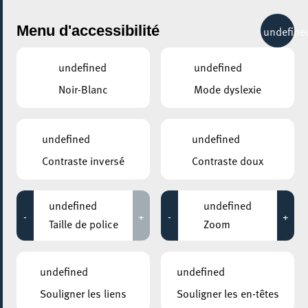
City Life
Menu d'accessibilité
undefine
undefined
undefined
Noir-Blanc
Mode dyslexie
GENRE
THÉÂTRE
undefined
undefined
Contraste inversé
Contraste doux
LIEUX
Tous
undefined
undefined
-
+
-
+
Taille de police
Zoom
11 septembre 2021
undefined
undefined
CENTRE D’ACCUEIL ELLERGRONN
Souligner les liens
Souligner les en-têtes
Floralia