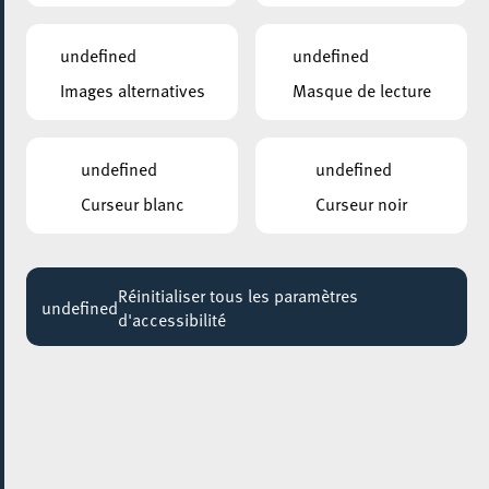
19:15 - 22:15
undefined
undefined
CENTRE NATURE ET FORÊT ELLERGRONN
Images alternatives
Masque de lecture
so dunkle hier
20:00
undefined
undefined
GALERIE D’ART DU ESCHER THEATER
Leo Capus
Curseur blanc
Curseur noir
Jusqu'au 25 juillet
HÔTEL DE VILLE D’ESCH-SUR-ALZETTE
Réinitialiser tous les paramètres
MBSR – Conference Mindfulness
undefined
d'accessibilité
Jusqu'au 05 octobre
01 octobre 2021
AALT STADHAUS
De Bësch