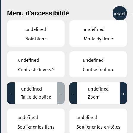
City Life
Menu d'accessibilité
undefine
undefined
undefined
Noir-Blanc
Mode dyslexie
GENRE
undefined
undefined
Contraste inversé
Contraste doux
LIEUX
Tous
undefined
undefined
-
+
-
+
Taille de police
Zoom
24 juin 2026
undefined
undefined
MESA MAISON DE LA TRANSITION
Souligner les liens
Souligner les en-têtes
Comment imaginer ensemble une mobilité plus