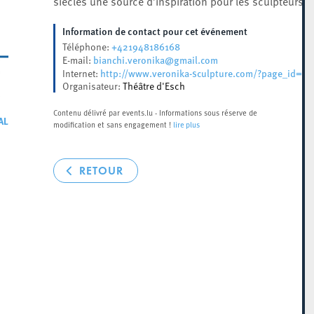
siècles une source d’inspiration pour les sculpteurs.
Information de contact pour cet événement
+421948186168
Téléphone:
bianchi.veronika@gmail.com
E-mail:
http://www.veronika-sculpture.com/?page_id=11
Internet:
Organisateur:
Théâtre d'Esch
Contenu délivré par events.lu - Informations sous réserve de
AL
modification et sans engagement !
lire plus
RETOUR