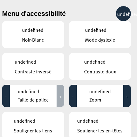
& RÉCRÉATION
MOBILITÉ
TOURIST INFO
Menu d'accessibilité
undefine
25°C
undefined
undefined
Noir-Blanc
Mode dyslexie
AUTRES ÉVÉNEMENTS
DU 06 JUIN
ROCKHAL – ETABLISSEMENT PUBLIC
undefined
undefined
CENTRE DE MUSIQUES AMPLIFIÉES
STAR WARS – A NEW
Contraste inversé
Contraste doux
HOPE
18:00
undefined
undefined
PLACE DE L’HÔTEL DE VILLE
-
+
-
+
Femmes, sports et égalité? –
Taille de police
Zoom
Table ronde
19:00 - 23:15
undefined
undefined
Souligner les liens
Souligner les en-têtes