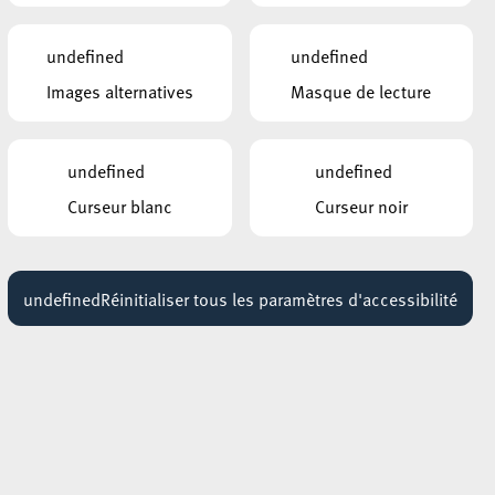
undefined
undefined
Images alternatives
Masque de lecture
0
undefined
undefined
Curseur blanc
Curseur noir
undefined
Réinitialiser tous les paramètres d'accessibilité