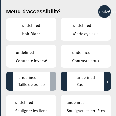
City Life
Menu d'accessibilité
undefine
undefined
undefined
Noir-Blanc
Mode dyslexie
GENRE
TOUS
undefined
undefined
Contraste inversé
Contraste doux
LIEUX
Tous
undefined
undefined
-
+
-
+
Taille de police
Zoom
01 août 2026
undefined
undefined
MUSÉE NATIONAL DE LA RÉSISTANCE
Souligner les liens
Souligner les en-têtes
Rondleiding door de permanente tentoonstelling