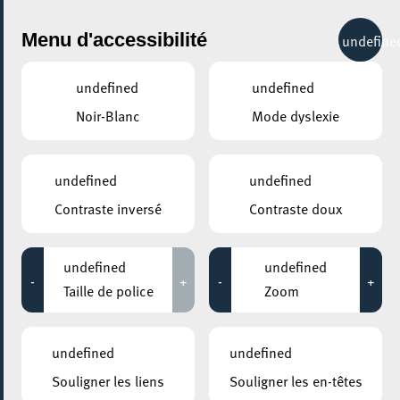
City Life
Menu d'accessibilité
undefine
undefined
undefined
Noir-Blanc
Mode dyslexie
GENRE
GASTRONOMIE
undefined
undefined
Contraste inversé
Contraste doux
LIEUX
Tous
undefined
undefined
-
+
-
+
Taille de police
Zoom
16 février 2022
undefined
undefined
MOSAÏQUE CLUB – CLUB SENIOR À ESCH/ALZETTE
Souligner les liens
Souligner les en-têtes
Sorties au restaurant