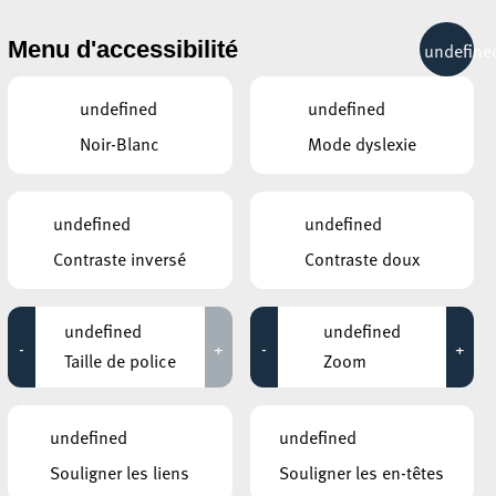
& RÉCRÉATION
MOBILITÉ
TOURIST INFO
Menu d'accessibilité
undefine
18°C
undefined
undefined
Noir-Blanc
Mode dyslexie
ÉVÉNEMENTS CONTINUS
undefined
undefined
30 JUIN 2020
Contraste inversé
Contraste doux
GALERIE D’ART DU ESCHER THEATER
Leo Capus
undefined
undefined
-
+
-
+
Jusqu'au 25 juillet
Taille de police
Zoom
HÔTEL DE VILLE D’ESCH-SUR-ALZETTE
MBSR – Conference Mindfulness
undefined
undefined
Jusqu'au 05 octobre
Souligner les liens
Souligner les en-têtes