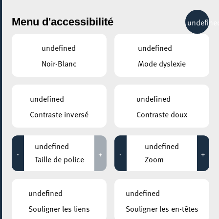
City Life
Menu d'accessibilité
undefine
undefined
undefined
Noir-Blanc
Mode dyslexie
GENRE
NOURRISSON
undefined
undefined
Contraste inversé
Contraste doux
LIEUX
Tous
undefined
undefined
-
+
-
+
Taille de police
Zoom
05 octobre 2022
undefined
undefined
ELTERECAFÉ – CAFÉ DES PARENTS
Souligner les liens
Souligner les en-têtes
Café des grands-parents