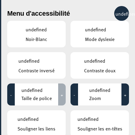
City Life
Menu d'accessibilité
undefine
undefined
undefined
Noir-Blanc
Mode dyslexie
GENRE
CYCLISME
undefined
undefined
Contraste inversé
Contraste doux
LIEUX
Tous
undefined
undefined
-
+
-
+
Taille de police
Zoom
14 septembre 2022
undefined
undefined
FACILITEC
Souligner les liens
Souligner les en-têtes
Repair Café Vélo à Esch !