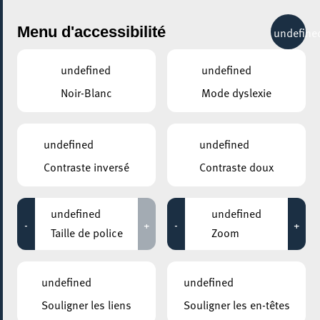
City Life
Menu d'accessibilité
undefine
undefined
undefined
Noir-Blanc
Mode dyslexie
GENRE
INDUSTRIE
undefined
undefined
Contraste inversé
Contraste doux
LIEUX
Tous
undefined
undefined
-
+
-
+
Taille de police
Zoom
18 novembre 2022
undefined
undefined
MOSAÏQUE CLUB – CLUB SENIOR À ESCH/ALZETTE
Souligner les liens
Souligner les en-têtes
Visite de la Caserne de pompiers