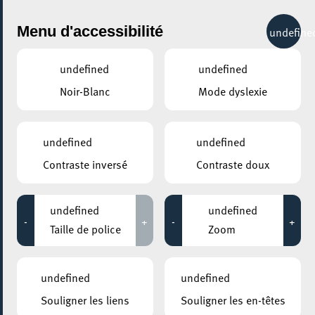
City Life
Menu d'accessibilité
undefine
undefined
undefined
Noir-Blanc
Mode dyslexie
GENRE
YOGA
undefined
undefined
Contraste inversé
Contraste doux
LIEUX
Tous
undefined
undefined
-
+
-
+
Taille de police
Zoom
30 avril 2022
undefined
undefined
CENTRE NATURE ET FORÊT ELLERGRONN
Souligner les liens
Souligner les en-têtes
Yoga en pleine nature