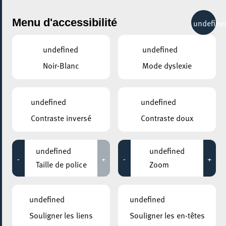
City Life
Menu d'accessibilité
undefine
undefined
undefined
Noir-Blanc
Mode dyslexie
GENRE
FOIRES & MARCHÉS - AUTRES
undefined
undefined
Contraste inversé
Contraste doux
LIEUX
Tous
undefined
undefined
-
+
-
+
Taille de police
Zoom
02 septembre 2023
undefined
undefined
STADE EMILE MAYRISCH
Souligner les liens
Souligner les en-têtes
Kermesse et porte ouverte