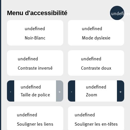
City Life
Menu d'accessibilité
undefine
undefined
undefined
Noir-Blanc
Mode dyslexie
GENRE
ARTS & DESIGN - AUTRES
undefined
undefined
Contraste inversé
Contraste doux
LIEUX
Tous
undefined
undefined
-
+
-
+
Taille de police
Zoom
16 décembre 2022
undefined
undefined
ESCHER THEATER – ESCH-SUR-ALZETTE
Souligner les liens
Souligner les en-têtes
Atelier autour de la caricature au théâtre