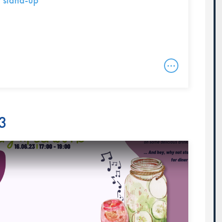
 stand-up
23