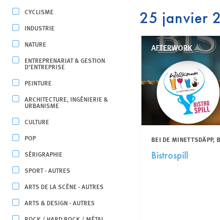
CYCLISME
25 janvier
INDUSTRIE
NATURE
AFTERWORK
ENTREPRENARIAT & GESTION
D’ENTREPRISE
PEINTURE
ARCHITECTURE, INGÉNIERIE &
URBANISME
CULTURE
POP
BEI DE MINETTSDÄPP,
SÉRIGRAPHIE
Bistrospill
SPORT - AUTRES
ARTS DE LA SCÈNE - AUTRES
ARTS & DESIGN - AUTRES
ROCK / HARD ROCK / MÉTAL