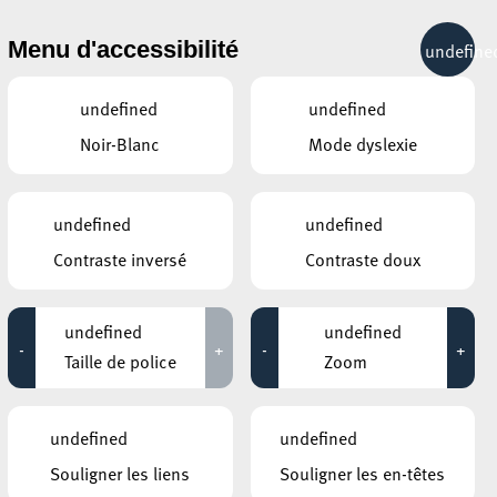
& RÉCRÉATION
MOBILITÉ
TOURIST INFO
Menu d'accessibilité
undefine
15°C
undefined
undefined
Noir-Blanc
Mode dyslexie
ÉVÉNEMENTS CONTINUS
undefined
undefined
30 JUIN 2020
Contraste inversé
Contraste doux
GALERIE D’ART DU ESCHER THEATER
Leo Capus
undefined
undefined
-
+
-
+
Jusqu'au 25 juillet
Taille de police
Zoom
HÔTEL DE VILLE D’ESCH-SUR-ALZETTE
MBSR – Conference Mindfulness
undefined
undefined
Jusqu'au 05 octobre
Souligner les liens
Souligner les en-têtes