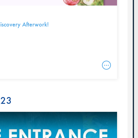
covery Afterwork!
023