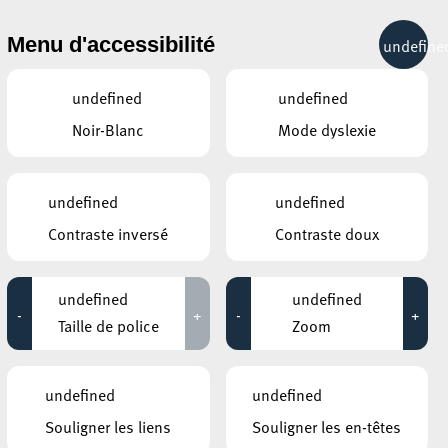
& RÉCRÉATION
MOBILITÉ
TOURIST INFO
Menu d'accessibilité
undefine
28°C
undefined
undefined
Noir-Blanc
Mode dyslexie
ÉVÉNEMENTS CONTINUS
undefined
undefined
30 JUIN 2020
Contraste inversé
Contraste doux
GALERIE D’ART DU ESCHER THEATER
Leo Capus
undefined
undefined
-
+
-
+
Jusqu'au 25 juillet
Taille de police
Zoom
HÔTEL DE VILLE D’ESCH-SUR-ALZETTE
MBSR – Conference Mindfulness
undefined
undefined
Jusqu'au 05 octobre
Souligner les liens
Souligner les en-têtes