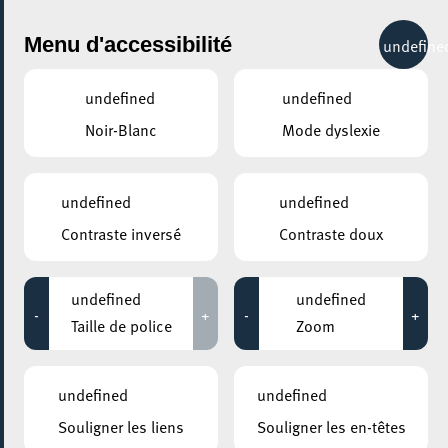
City Life
Menu d'accessibilité
undefine
undefined
undefined
Noir-Blanc
Mode dyslexie
GENRE
INFORMATIQUE
undefined
undefined
Contraste inversé
Contraste doux
LIEUX
Tous
undefined
undefined
-
+
-
+
Taille de police
Zoom
13 octobre 2022
undefined
undefined
UNIVERSITÉ DU LUXEMBOURG – CAMPUS BELVAL / MAISON DU SAVOIR
Souligner les liens
Souligner les en-têtes
CyberDay.lu 2022