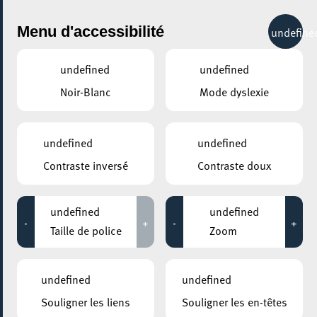
City Life
Menu d'accessibilité
undefine
undefined
undefined
Noir-Blanc
Mode dyslexie
GENRE
CINÉMA
undefined
undefined
Contraste inversé
Contraste doux
LIEUX
Tous
undefined
undefined
-
+
-
+
Taille de police
Zoom
29 novembre 2021
undefined
undefined
MOSAÏQUE CLUB – CLUB SENIOR À ESCH/ALZETTE
Souligner les liens
Souligner les en-têtes
Séance de cinéma / Kinotreffen