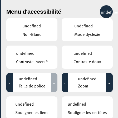
City Life
Menu d'accessibilité
undefine
undefined
undefined
Noir-Blanc
Mode dyslexie
GENRE
ARTS & DESIGN
undefined
undefined
Contraste inversé
Contraste doux
LIEUX
Tous
undefined
undefined
-
+
-
+
Taille de police
Zoom
30 novembre 2020
undefined
undefined
ESCH2022 / TERRITOIRE LUXEMBOURG
Souligner les liens
Souligner les en-têtes
FENÊTRE OUVERTE