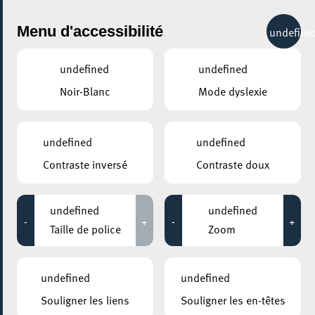
City Life
Menu d'accessibilité
undefine
undefined
undefined
Noir-Blanc
Mode dyslexie
GENRE
ARTS & DESIGN
undefined
undefined
Contraste inversé
Contraste doux
LIEUX
Tous
undefined
undefined
-
+
-
+
Taille de police
Zoom
30 novembre 2020
undefined
undefined
ESCH2022 / TERRITOIRE LUXEMBOURG
Souligner les liens
Souligner les en-têtes
FENÊTRE OUVERTE