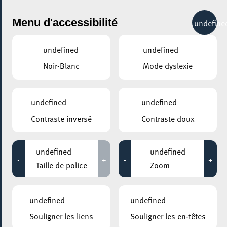
City Life
Menu d'accessibilité
undefine
undefined
undefined
Noir-Blanc
Mode dyslexie
GENRE
LITTÉRATURE
undefined
undefined
Contraste inversé
Contraste doux
LIEUX
Tous
undefined
undefined
-
+
-
+
Taille de police
Zoom
03 octobre 2020
undefined
undefined
ESCHER BIBLIOTHÉIK – BIBLIOTHÈQUE MUNICIPALE D’ESCH-SUR-
Souligner les liens
Souligner les en-têtes
ALZETTE