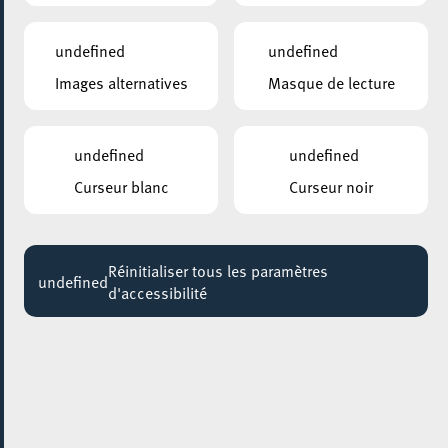
10:00
Jusqu'au 14 mai
undefined
undefined
Images alternatives
Masque de lecture
Da Pemba
Jusqu'au 25 juillet
undefined
undefined
ANNEXE22
Exposition : Sollbruchstelle de Max Mertens
Curseur blanc
Curseur noir
Jusqu'au 05 septembre
HÔTEL DE VILLE D’ESCH-SUR-ALZETTE
Réinitialiser tous les paramètres
MBSR – Conference Mindfulness
undefined
d'accessibilité
Jusqu'au 05 octobre
21 juin 2024
MOSAÏQUE CLUB – CLUB SENIOR À ESCH/ALZETTE
Karaoké