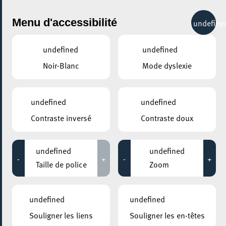
City Life
Menu d'accessibilité
undefine
undefined
undefined
Noir-Blanc
Mode dyslexie
GENRE
ALTERNATIVE
undefined
undefined
Contraste inversé
Contraste doux
LIEUX
Tous
undefined
undefined
-
+
-
+
Taille de police
Zoom
15 août 2026
undefined
undefined
BATIMENT 4
Souligner les liens
Souligner les en-têtes
BELONG World-Music Festival