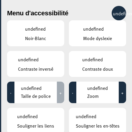
City Life
Menu d'accessibilité
undefine
undefined
undefined
Noir-Blanc
Mode dyslexie
GENRE
NATURE
undefined
undefined
Contraste inversé
Contraste doux
LIEUX
Tous
undefined
undefined
-
+
-
+
Taille de police
Zoom
27 septembre 2026
undefined
undefined
CENTRE NATURE ET FORÊT ELLERGRONN, ESCH-SUR-ALZETTE
Souligner les liens
Souligner les en-têtes
Une balade à travers le Ellergronn