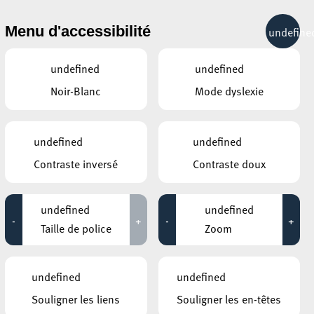
& RÉCRÉATION
MOBILITÉ
TOURIST INFO
Menu d'accessibilité
undefine
10°C
undefined
undefined
Noir-Blanc
Mode dyslexie
JUILLET
AOÛT
SEPTEMBRE
LUN
MAR
MER
JEU
VEN
SAM
DIM
undefined
undefined
Contraste inversé
Contraste doux
27
28
29
30
31
1
2
3
4
5
6
7
8
9
undefined
undefined
-
+
-
+
10
11
12
13
14
15
16
Taille de police
Zoom
17
18
19
20
21
22
23
undefined
undefined
24
25
26
27
28
29
30
Souligner les liens
Souligner les en-têtes
31
1
2
3
4
5
6