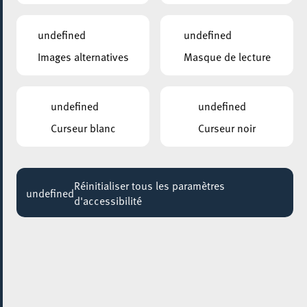
HIGH FADE
20:00
undefined
undefined
Images alternatives
Masque de lecture
MUSÉE NATIONAL DE LA RÉSISTANCE
Rondleiding door de permanente tentoonstelling
Jusqu'au 15 août
undefined
undefined
KONSCHTHAL ESCH
Curseur blanc
Curseur noir
Führung für Familien
Jusqu'au 23 août
Réinitialiser tous les paramètres
UNIVERSITÉ POPULAIRE, AUDITOIRE (ESCH-BELVAL)
undefined
d'accessibilité
Upcycling de vêtements sans couture
Jusqu'au 26 août
RUE DE L’ALZETTE
Animations de rue
Jusqu'au 29 août