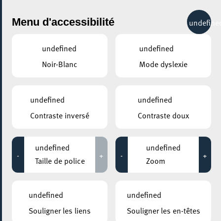
City Life
Menu d'accessibilité
undefine
undefined
undefined
Noir-Blanc
Mode dyslexie
GENRE
ROCK / HARD ROCK / MÉTAL
undefined
undefined
Contraste inversé
Contraste doux
LIEUX
Tous
undefined
undefined
-
+
-
+
Taille de police
Zoom
14 septembre 2026
undefined
undefined
ROCKHAL – ETABLISSEMENT PUBLIC CENTRE DE MUSIQUES
Souligner les liens
Souligner les en-têtes
AMPLIFIÉES