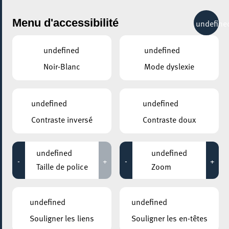
City Life
Menu d'accessibilité
undefine
undefined
undefined
Noir-Blanc
Mode dyslexie
GENRE
CIRQUE
undefined
undefined
Contraste inversé
Contraste doux
LIEUX
Tous
undefined
undefined
-
+
-
+
Taille de police
Zoom
31 octobre 2026
undefined
undefined
ESCHER THEATER – ESCH-SUR-ALZETTE
Souligner les liens
Souligner les en-têtes
Face aux murs