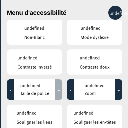
City Life
Menu d'accessibilité
undefine
undefined
undefined
Noir-Blanc
Mode dyslexie
undefined
undefined
Contraste inversé
Contraste doux
undefined
undefined
-
+
-
+
Taille de police
Zoom
AJOUTER À ICAL
undefined
undefined
COMMENT Y ACCÉDER
Souligner les liens
Souligner les en-têtes
PARTAGER L'ÉVENEMENT