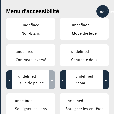
City Life
Menu d'accessibilité
undefine
undefined
undefined
Noir-Blanc
Mode dyslexie
GENRE
DÉGUSTATION
undefined
undefined
Contraste inversé
Contraste doux
LIEUX
Tous
undefined
undefined
-
+
-
+
Taille de police
Zoom
26 février 2022
undefined
undefined
MESA MAISON DE LA TRANSITION
Souligner les liens
Souligner les en-têtes
Cantine syrienne