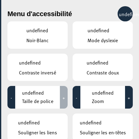
City Life
Menu d'accessibilité
undefine
undefined
undefined
Noir-Blanc
Mode dyslexie
GENRE
EXPOSITIONS
undefined
undefined
Contraste inversé
Contraste doux
LIEUX
Tous
undefined
undefined
-
+
-
+
Taille de police
Zoom
19 septembre 2020
undefined
undefined
CENTRE SHOPPING BELVAL PLAZA
Souligner les liens
Souligner les en-têtes
Imag(IN) Belval Plaz’ART