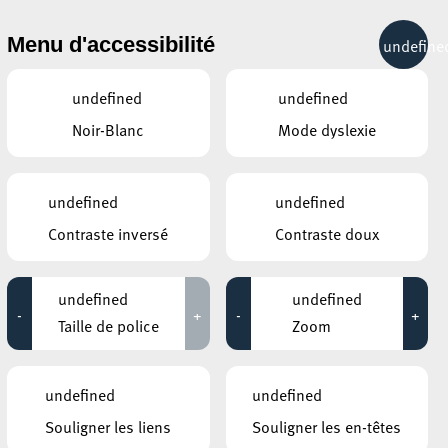
& RÉCRÉATION
MOBILITÉ
TOURIST INFO
Menu d'accessibilité
undefine
23°C
undefined
undefined
Noir-Blanc
Mode dyslexie
ÉVÉNEMENTS CONTINUS
undefined
undefined
18 AOÛT 2020
Contraste inversé
Contraste doux
PLACE DE LA RÉSISTANCE/BRILL
Yoga in the city
undefined
undefined
-
+
-
+
Jusqu'au 23 août
Taille de police
Zoom
ANNEXE22
Exposition : Sollbruchstelle de Max
undefined
undefined
Mertens
Souligner les liens
Souligner les en-têtes
Jusqu'au 05 septembre