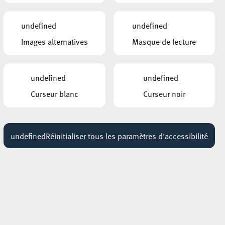
HÔTEL DE VILLE D’ESCH-SUR-ALZETTE
undefined
undefined
MBSR – Conference Mindfulness
Images alternatives
Masque de lecture
Jusqu'au 05 octobre
undefined
undefined
Curseur blanc
Curseur noir
undefined
Réinitialiser tous les paramètres d'accessibilité