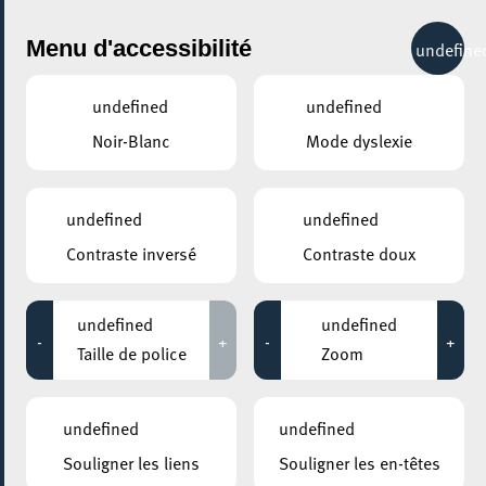
City Life
Menu d'accessibilité
undefine
undefined
undefined
Noir-Blanc
Mode dyslexie
GENRE
GASTRONOMIE - AUTRES
undefined
undefined
Contraste inversé
Contraste doux
LIEUX
Tous
undefined
undefined
-
+
-
+
Taille de police
Zoom
11 février 2024
undefined
undefined
MESA MAISON DE LA TRANSITION
Souligner les liens
Souligner les en-têtes
Zero Waste Food Dinner – Foodsharing