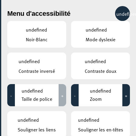
City Life
Menu d'accessibilité
undefine
undefined
undefined
Noir-Blanc
Mode dyslexie
GENRE
COMÉDIE MUSICALE
undefined
undefined
Contraste inversé
Contraste doux
LIEUX
Tous
undefined
undefined
-
+
-
+
Taille de police
Zoom
17 janvier 2024
undefined
undefined
ARISTON
Souligner les liens
Souligner les en-têtes
Atelier de chant