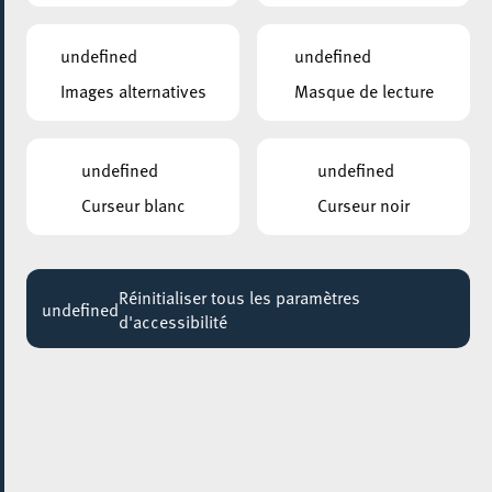
18:30 - 20:00
undefined
undefined
PLACE DE LA RÉSISTANCE/BRILL
Images alternatives
Masque de lecture
Yoga in the city
Jusqu'au 23 août
undefined
undefined
ANNEXE22
Exposition : Sollbruchstelle de Max Mertens
Curseur blanc
Curseur noir
Jusqu'au 05 septembre
HÔTEL DE VILLE D’ESCH-SUR-ALZETTE
Réinitialiser tous les paramètres
MBSR – Conference Mindfulness
undefined
d'accessibilité
Jusqu'au 05 octobre
28 septembre 2024
ESCHER THEATER – ESCH-SUR-ALZETTE
SLESCH