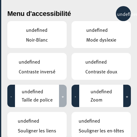
City Life
Menu d'accessibilité
undefine
undefined
undefined
Noir-Blanc
Mode dyslexie
GENRE
PEINTURE
undefined
undefined
Contraste inversé
Contraste doux
LIEUX
Tous
undefined
undefined
-
+
-
+
Taille de police
Zoom
14 septembre 2022
undefined
undefined
BRIDDERHAUS
Souligner les liens
Souligner les en-têtes
Ex Codice