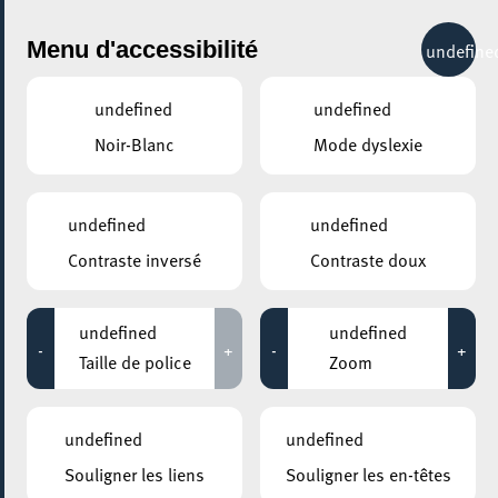
City Life
Menu d'accessibilité
undefine
undefined
undefined
Noir-Blanc
Mode dyslexie
GENRE
CABARET
undefined
undefined
Contraste inversé
Contraste doux
LIEUX
Tous
undefined
undefined
-
+
-
+
Taille de police
Zoom
22 janvier 2027
undefined
undefined
ESCHER THEATER – ESCH-SUR-ALZETTE
Souligner les liens
Souligner les en-têtes
‘t ass net ze gleewen