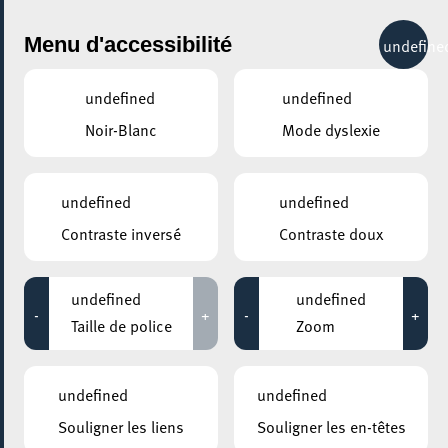
City Life
Menu d'accessibilité
undefine
undefined
undefined
Noir-Blanc
Mode dyslexie
GENRE
ELECTRO
undefined
undefined
Contraste inversé
Contraste doux
LIEUX
Tous
undefined
undefined
-
+
-
+
Taille de police
Zoom
22 mai 2026
undefined
undefined
PLACE DE L’ACADÉMIE BELVAL
Souligner les liens
Souligner les en-têtes
LOA Esch 2026 – Season Opening