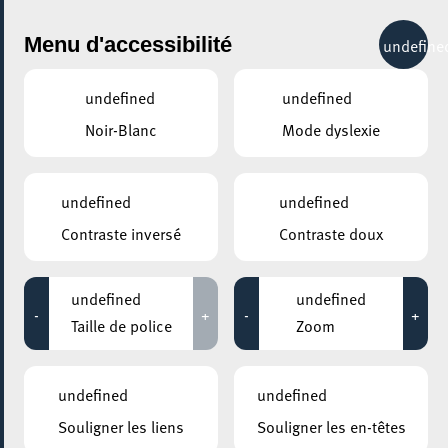
City Life
Menu d'accessibilité
undefine
undefined
undefined
Noir-Blanc
Mode dyslexie
GENRE
CONFÉRENCES & SÉMINAIRES
undefined
undefined
Contraste inversé
Contraste doux
LIEUX
Tous
undefined
undefined
-
+
-
+
Taille de police
Zoom
20 février 2026
undefined
undefined
CENTRE CULTUREL KULTURFABRIK ESCH
Souligner les liens
Souligner les en-têtes
CONFÉRENCE