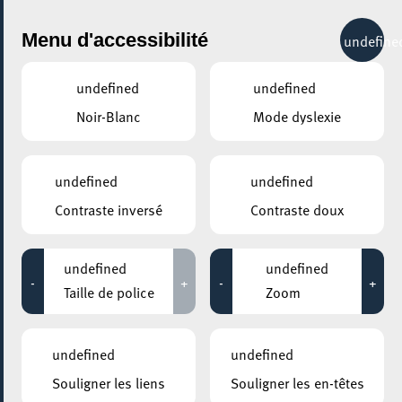
City Life
Menu d'accessibilité
undefine
undefined
undefined
Noir-Blanc
Mode dyslexie
GENRE
CLASSIQUE
undefined
undefined
Contraste inversé
Contraste doux
LIEUX
Tous
undefined
undefined
-
+
-
+
Taille de police
Zoom
22 février 2026
undefined
undefined
ROCKHAL – ETABLISSEMENT PUBLIC CENTRE DE MUSIQUES
Souligner les liens
Souligner les en-têtes
AMPLIFIÉES