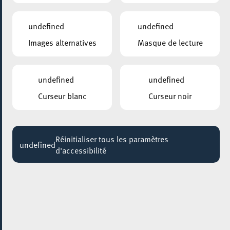
DIRK MAASSEN
20:00
undefined
undefined
Images alternatives
Masque de lecture
ARISTON
La Voix humaine
Jusqu'au 04 février
undefined
undefined
KONSCHTHAL ESCH
Curseur blanc
Curseur noir
Regular exhibition visit
Jusqu'au 12 février
Réinitialiser tous les paramètres
KONSCHTHAL ESCH
undefined
d'accessibilité
Regelmäßige Führungen durch die Ausstellungen
Jusqu'au 19 février
KONSCHTHAL ESCH
Visite régulière autour des expositions
Jusqu'au 22 février