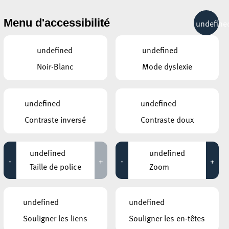
& RÉCRÉATION
MOBILITÉ
TOURIST INFO
Menu d'accessibilité
undefine
16°C
undefined
undefined
Noir-Blanc
Mode dyslexie
JANVIER
FÉVRIER
MARS
LUN
MAR
MER
JEU
VEN
SAM
DIM
undefined
undefined
Contraste inversé
Contraste doux
26
27
28
29
30
31
1
2
3
4
5
6
7
8
undefined
undefined
-
+
-
+
9
10
11
12
13
14
15
Taille de police
Zoom
16
17
18
19
20
21
22
undefined
undefined
23
24
25
26
27
28
1
Souligner les liens
Souligner les en-têtes