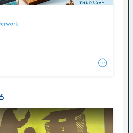
terwork
26