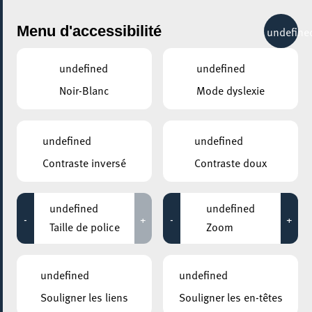
City Life
Menu d'accessibilité
undefine
undefined
undefined
Noir-Blanc
Mode dyslexie
GENRE
SANTÉ & BIEN-ÊTRE - AUTRES
undefined
undefined
Contraste inversé
Contraste doux
LIEUX
Tous
undefined
undefined
-
+
-
+
Taille de police
Zoom
22 avril 2026
undefined
undefined
MOSAÏQUE CLUB – CLUB SENIOR À ESCH/ALZETTE
Souligner les liens
Souligner les en-têtes
GetBrainHealthy – améliorer la santé du cerveau!