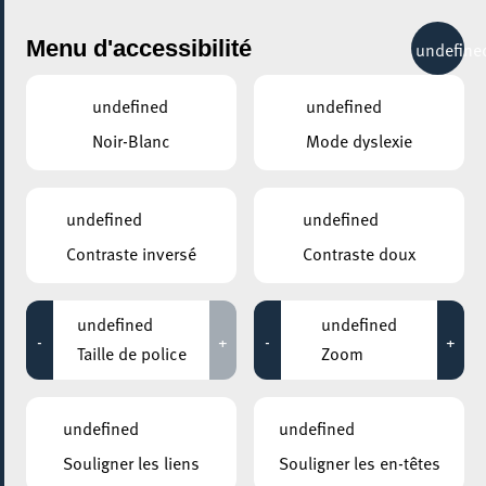
City Life
Menu d'accessibilité
undefine
undefined
undefined
Noir-Blanc
Mode dyslexie
GENRE
ARCHITECTURE, INGÉNIERIE & URBANISME
undefined
undefined
Contraste inversé
Contraste doux
LIEUX
Tous
undefined
undefined
-
+
-
+
Taille de police
Zoom
04 juin 2026
undefined
undefined
FERRO FORUM ASBL
Souligner les liens
Souligner les en-têtes
De Wee vum Héichuewen C vum Belval a China