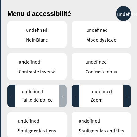
City Life
Menu d'accessibilité
undefine
undefined
undefined
Noir-Blanc
Mode dyslexie
GENRE
THÉÂTRE MUSICAL
undefined
undefined
Contraste inversé
Contraste doux
LIEUX
Tous
undefined
undefined
-
+
-
+
Taille de police
Zoom
15 mars 2026
undefined
undefined
ARISTON
Souligner les liens
Souligner les en-têtes
Atelier de chant et pratique musicale