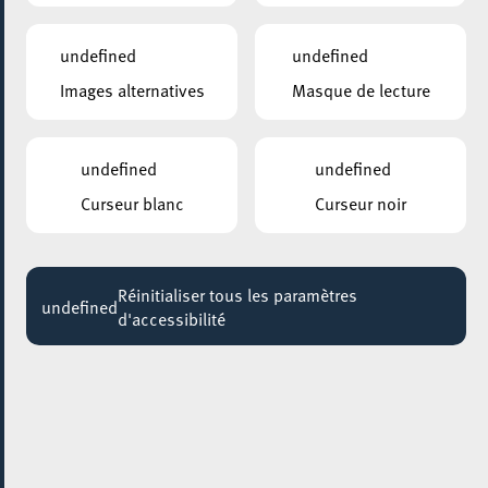
Séance d’information Info-Zenter Demenz @
Escher BiBSS
undefined
undefined
16:00
Images alternatives
Masque de lecture
Jusqu'au 09 décembre
ANNEXE22
Exposition : Sollbruchstelle de Max Mertens
undefined
undefined
Jusqu'au 05 septembre
Curseur blanc
Curseur noir
HÔTEL DE VILLE D’ESCH-SUR-ALZETTE
MBSR – Conference Mindfulness
Réinitialiser tous les paramètres
Jusqu'au 05 octobre
undefined
d'accessibilité
16 septembre 2020
ESCHER BIBSS – BUREAU D’INFORMATION BESOINS SPÉCIFIQUES &
SENIORS
Séance d’information avec Parkinson
Luxembourg @ Escher BiBSS