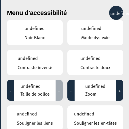
City Life
Menu d'accessibilité
undefine
undefined
undefined
Noir-Blanc
Mode dyslexie
GENRE
FORMATION CONTINUE & CONFÉRENCES
undefined
undefined
Contraste inversé
Contraste doux
LIEUX
Tous
undefined
undefined
-
+
-
+
Taille de police
Zoom
09 septembre 2020
undefined
undefined
ESCHER BIBSS – BUREAU D’INFORMATION BESOINS SPÉCIFIQUES &
Souligner les liens
Souligner les en-têtes
SENIORS