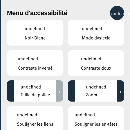
City Life
Menu d'accessibilité
undefine
undefined
undefined
Noir-Blanc
Mode dyslexie
GENRE
ARTS DE LA SCÈNE
undefined
undefined
Contraste inversé
Contraste doux
LIEUX
Tous
undefined
undefined
-
+
-
+
Taille de police
Zoom
08 octobre 2020
undefined
undefined
“Biergerbühn”: ateliers hebdomadaires pour
Souligner les liens
Souligner les en-têtes
enfants et adolescent.e.s