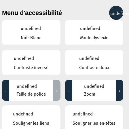
& RÉCRÉATION
MOBILITÉ
TOURIST INFO
Menu d'accessibilité
undefine
21°C
undefined
undefined
Noir-Blanc
Mode dyslexie
ÉVÉNEMENTS CONTINUS
undefined
undefined
24 AOÛT 2020
Contraste inversé
Contraste doux
ANNEXE22
Exposition : Sollbruchstelle de Max
undefined
undefined
Mertens
-
+
-
+
Taille de police
Zoom
Jusqu'au 05 septembre
HÔTEL DE VILLE D’ESCH-SUR-ALZETTE
undefined
undefined
MBSR – Conference Mindfulness
Souligner les liens
Souligner les en-têtes
Jusqu'au 05 octobre