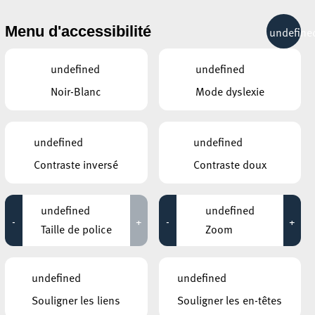
& RÉCRÉATION
MOBILITÉ
TOURIST INFO
Menu d'accessibilité
undefine
29°C
undefined
undefined
Noir-Blanc
Mode dyslexie
ÉVÉNEMENTS CONTINUS
undefined
undefined
24 AOÛT 2020
Contraste inversé
Contraste doux
ANNEXE22
Exposition : Sollbruchstelle de Max
undefined
undefined
Mertens
-
+
-
+
Taille de police
Zoom
Jusqu'au 05 septembre
HÔTEL DE VILLE D’ESCH-SUR-ALZETTE
undefined
undefined
MBSR – Conference Mindfulness
Souligner les liens
Souligner les en-têtes
Jusqu'au 05 octobre