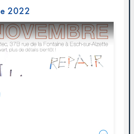
re 2022
!