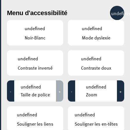
City Life
Menu d'accessibilité
undefine
undefined
undefined
Noir-Blanc
Mode dyslexie
GENRE
FILM & PHOTOGRAPHIE
undefined
undefined
Contraste inversé
Contraste doux
LIEUX
Tous
undefined
undefined
-
+
-
+
Taille de police
Zoom
26 août 2020
undefined
undefined
Wattstax: a black Woodstock / annulé
Souligner les liens
Souligner les en-têtes
23:30